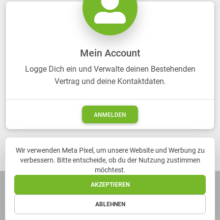
Mein Account
Logge Dich ein und Verwalte deinen Bestehenden
Vertrag und deine Kontaktdaten.
ANMELDEN
Wir verwenden Meta Pixel, um unsere Website und Werbung zu
verbessern. Bitte entscheide, ob du der Nutzung zustimmen
möchtest.
© 2026 Copyright: Themisoft GmbH Version: 6.8.3.0
AKZEPTIEREN
IMPRESSUM
DATENSCHUTZVEREINBARUNG
VERTRAG WIDERRUFEN
ABLEHNEN
ACCOUNT LÖSCHEN